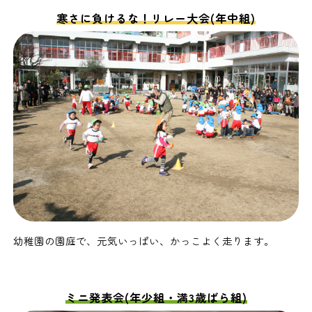
寒さに負けるな！リレー大会(年中組)
幼稚園の園庭で、元気いっぱい、かっこよく走ります。
ミニ発表会(年少組・満3歳ばら組)