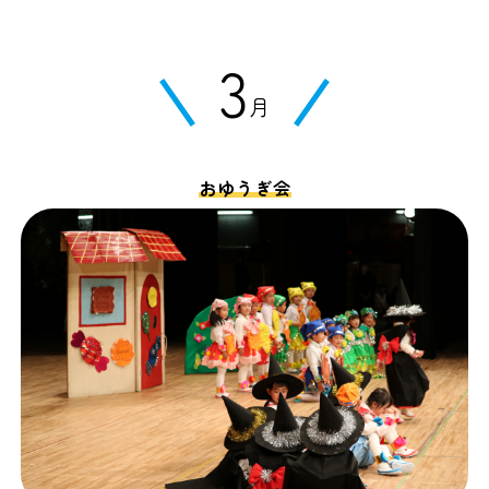
3
月
おゆうぎ会