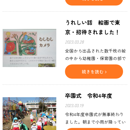
遊びに来てくれたよ。 チューリ
プは満開！ 桜も咲き始めまし
た。
うれしい話 絵画で東
京・招待されました！
2023.03.28
全国から出品された数千枚の絵
の中から幼稚園・保育園の部で
数名が東京の表彰式に招待され
続きを読む
ます。その中に、誠信幼稚園の
よい子さんが選ばれました。ま
た、奨励賞にも1名選ばれまし
卒園式 令和4年度
た。 東京で表彰式がありまし
た。はじめての会場で檀上にあ
2023.03.19
がり、賞状をいただくのは、緊
令和4年度卒園式が無事終わり
張します。そして、とてもドキ
ました。朝まで小雨が降ってい
ドキだったと思いますが、立派
ましたが、子ども達の卒園を祝