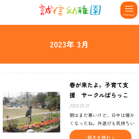
MENU
2023年 3月
春が来たよ。子育て支
援 サークルばらっこ
2023.03.31
朝はまだ寒いけど、日中は暖か
くなったね。外遊びも気持ちい
いね。未就園のよい子さん達も
続きを読む