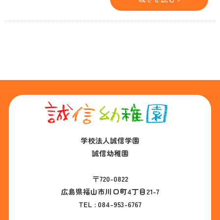
向かっており、全学年でのおゆ
うぎ会を開催することが出来ま
した。 どの学年の子ども達も、
舞台で、楽しく、自信もって演
技する事が出来たと思います。
年長組さんは、幼稚園生活最後
のおゆうぎ会となります。 年長
組さんの演技、合奏等、かなり
難しかったと思います。でも、
あきらめずに頑張ったら、出来
た
学校法人誠信学園
誠信幼稚園
〒720-0822
広島県福山市川口町4丁目21-7
TEL :
084-953-6767