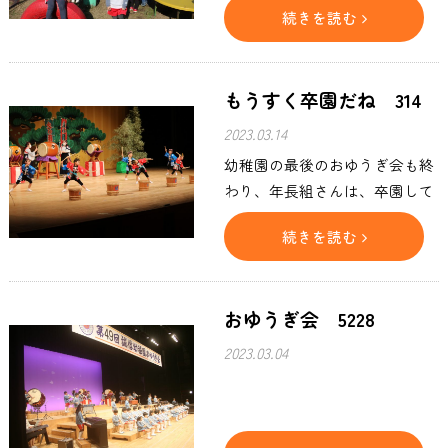
な態度でした。1時間以上ある
続きを読む
福するかのように,式が始まる頃
表彰式の間、椅子にしっかりと
にはおさまり、子ども達が正門
座り、大人顔負けの態度だった
を出るころに晴れ間もあらわれ
と
もうすく卒園だね 314
ました。数年間の幼稚園生活で
したが、子ども達は未来へ向け
2023.03.14
伸び行く力を持って卒園してい
幼稚園の最後のおゆうぎ会も終
きます。 ただ好きに遊ぶだけ、
わり、年長組さんは、卒園して
名前だけの遊び中心保育ではな
いきます。しっかり頑張った後
く、自然と子ども達が遊びの中
続きを読む
は、少しのんびり気分で、園庭
から考え、進んでいくという誠
でみんな、なかよく遊びます。
の保育のなかには、未来へ向
長いようで短いような幼稚園生
おゆうぎ会 5228
活、慣れ親しんだ幼稚園の遊
具・園庭。小学校へ行っても、
2023.03.04
幼稚園で身につけた力で、活躍
してね。楽しんでね。頑張って
ね。